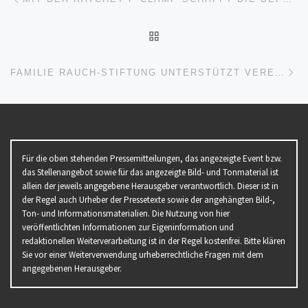
ZURÜCK ZUR BEITRAGSL
Nä
FAMILIE RAUCH-STIFTUNG UNTERSTÜTZT VEREIN FÜR KÖRPERBEHINDERTE ALLGÄU
Für die oben stehenden Pressemitteilungen, das angezeigte Event bzw.
das Stellenangebot sowie für das angezeigte Bild- und Tonmaterial ist
allein der jeweils angegebene Herausgeber verantwortlich. Dieser ist in
der Regel auch Urheber der Pressetexte sowie der angehängten Bild-,
Ton- und Informationsmaterialien. Die Nutzung von hier
veröffentlichten Informationen zur Eigeninformation und
redaktionellen Weiterverarbeitung ist in der Regel kostenfrei. Bitte klären
Sie vor einer Weiterverwendung urheberrechtliche Fragen mit dem
angegebenen Herausgeber.