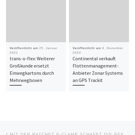
Veröffentlicht am
25. Januar
Veröffentlicht am
9. Dezember
2021
2024
trans-o-flex: Weiterer
Continental verkauft
Großkunde ersetzt
Flottenmanagement-
Einwegkartons durch
Anbieter Zonar Systems
Mehrwegboxen
an GPS Trackit
Beitragsnavigation
Vorheriger Beitrag
MIT DER RATCHET P-CLAMP SCHAFFT DIE BEFESTIGUNGSSCHELLE DEN SPRUNG AUF DIE NÄCHSTE EVOLUTIONSSTUFE