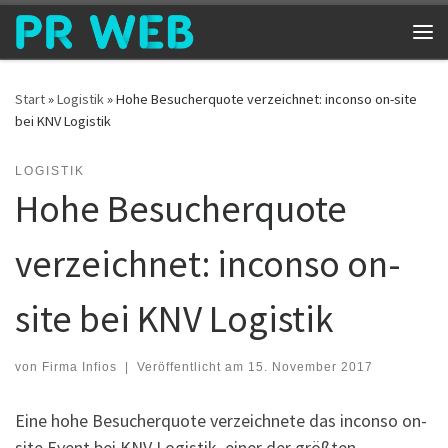
Zum Inhalt springen
Me
Start
»
Logistik
»
Hohe Besucherquote verzeichnet: inconso on-site
bei KNV Logistik
LOGISTIK
Hohe Besucherquote
verzeichnet: inconso on-
site bei KNV Logistik
von
Firma Infios
|
Veröffentlicht am
15. November 2017
Eine hohe Besucherquote verzeichnete das inconso on-
site Event bei KNV Logistik, einer der größten