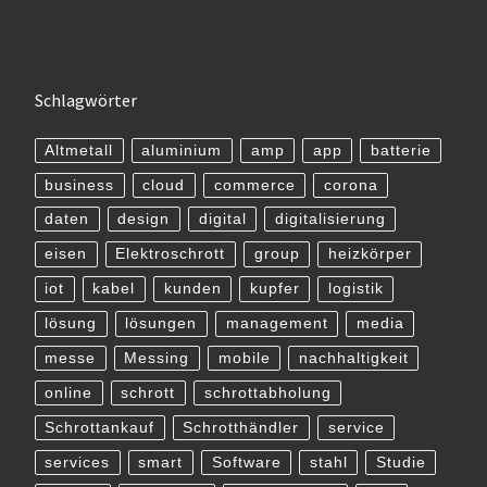
Schlagwörter
Altmetall
aluminium
amp
app
batterie
business
cloud
commerce
corona
daten
design
digital
digitalisierung
eisen
Elektroschrott
group
heizkörper
iot
kabel
kunden
kupfer
logistik
lösung
lösungen
management
media
messe
Messing
mobile
nachhaltigkeit
online
schrott
schrottabholung
Schrottankauf
Schrotthändler
service
services
smart
Software
stahl
Studie