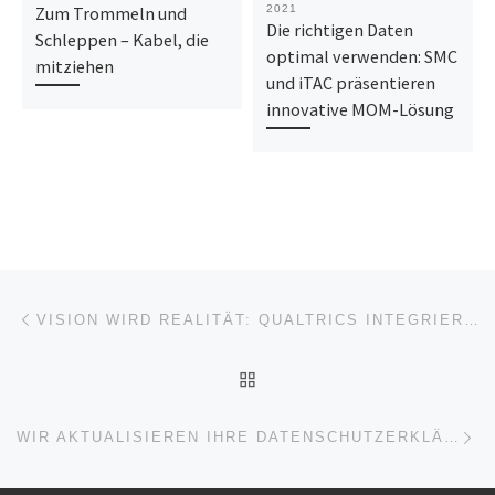
Zum Trommeln und
2021
Die richtigen Daten
Schleppen – Kabel, die
optimal verwenden: SMC
mitziehen
und iTAC präsentieren
innovative MOM-Lösung
Beitragsnavigation
Vorheriger Beitrag
VISION WIRD REALITÄT: QUALTRICS INTEGRIERT SEINE EXPERIENCE-LÖSUNGEN IN EINER ZENTRALEN PLATTFORM
ZURÜCK ZUR BEITRAGSL
Nä
WIR AKTUALISIEREN IHRE DATENSCHUTZERKLÄRUNG BIS ZUM 25. MAI 2018 UND SCHÜTZEN SIE DAMIT VOR HOHEN KOSTEN.