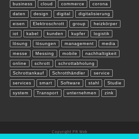
business
cloud
commerce
corona
daten
design
digital
digitalisierung
eisen
Elektroschrott
group
heizkörper
iot
kabel
kunden
kupfer
logistik
lösung
lösungen
management
media
messe
Messing
mobile
nachhaltigkeit
online
schrott
schrottabholung
Schrottankauf
Schrotthändler
service
services
smart
Software
stahl
Studie
system
Transport
unternehmen
zink