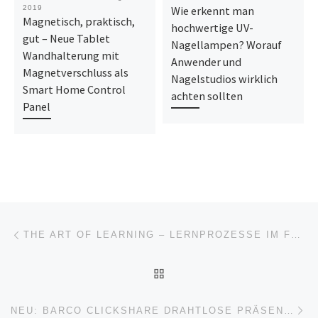
2019
Wie erkennt man
Magnetisch, praktisch,
hochwertige UV-
gut – Neue Tablet
Nagellampen? Worauf
Wandhalterung mit
Anwender und
Magnetverschluss als
Nagelstudios wirklich
Smart Home Control
achten sollten
Panel
Beitragsnavigation
Vorheriger Beitrag
THE ART OF LEARNING – LERNPROZESSE IM FOKUS
ZURÜCK ZUR BEITRAGSL
Nä
NEU: BARCO CLICKSHARE DRAHTLOSE PRÄSENTATIONSSYSTEME BEI MONITORHALTERUNG.DE