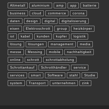
Altmetall
aluminium
amp
app
batterie
business
cloud
commerce
corona
daten
design
digital
digitalisierung
eisen
Elektroschrott
group
heizkörper
iot
kabel
kunden
kupfer
logistik
lösung
lösungen
management
media
messe
Messing
mobile
nachhaltigkeit
online
schrott
schrottabholung
Schrottankauf
Schrotthändler
service
services
smart
Software
stahl
Studie
system
Transport
unternehmen
zink