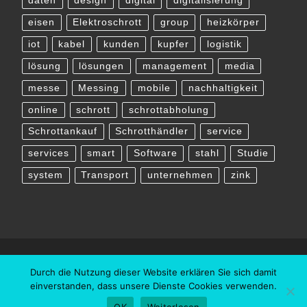
daten
design
digital
digitalisierung
eisen
Elektroschrott
group
heizkörper
iot
kabel
kunden
kupfer
logistik
lösung
lösungen
management
media
messe
Messing
mobile
nachhaltigkeit
online
schrott
schrottabholung
Schrottankauf
Schrotthändler
service
services
smart
Software
stahl
Studie
system
Transport
unternehmen
zink
Durch die Nutzung dieser Website erklären Sie sich damit
einverstanden, dass unsere Dienste Cookies verwenden.
OK
Weiterlesen