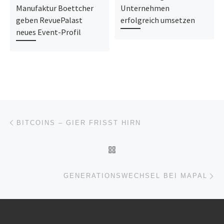
Manufaktur Boettcher
Unternehmen
geben RevuePalast
erfolgreich umsetzen
neues Event-Profil
Beitragsnavigation
Vorheriger Beitrag
BITCOINS – GIER FRISST HIRN
ZURÜCK ZUR BEITRAGSL
Nä
GENERATIONSWECHSEL BEI MAPAL