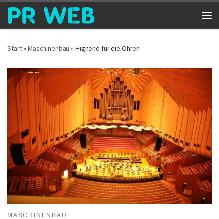
Zum Inhalt springen
Me
Start
»
Maschinenbau
»
Highend für die Ohren
MASCHINENBAU