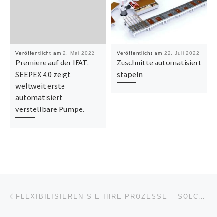
Veröffentlicht am
2. Mai 2022
Veröffentlicht am
22. Juli 2022
Premiere auf der IFAT:
Zuschnitte automatisiert
SEEPEX 4.0 zeigt
stapeln
weltweit erste
automatisiert
verstellbare Pumpe.
Beitragsnavigation
Vorheriger Beitrag
FLEXIBILISIEREN SIE IHRE PROZESSE – SOLCONS MOBILE ARBEITSPLÄTZE JETZT AUCH MIT LITHIUM AKKUS