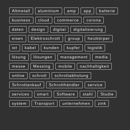
Altmetall
aluminium
amp
app
batterie
business
cloud
commerce
corona
daten
design
digital
digitalisierung
eisen
Elektroschrott
group
heizkörper
iot
kabel
kunden
kupfer
logistik
lösung
lösungen
management
media
messe
Messing
mobile
nachhaltigkeit
online
schrott
schrottabholung
Schrottankauf
Schrotthändler
service
services
smart
Software
stahl
Studie
system
Transport
unternehmen
zink