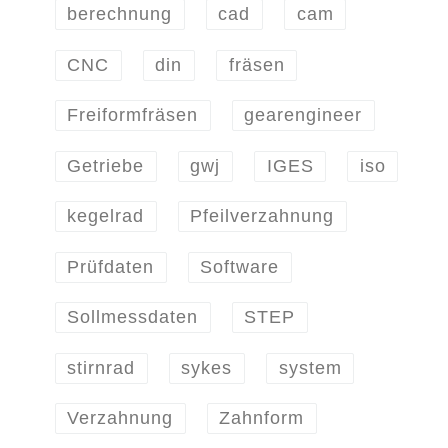
berechnung
cad
cam
CNC
din
fräsen
Freiformfräsen
gearengineer
Getriebe
gwj
IGES
iso
kegelrad
Pfeilverzahnung
Prüfdaten
Software
Sollmessdaten
STEP
stirnrad
sykes
system
Verzahnung
Zahnform