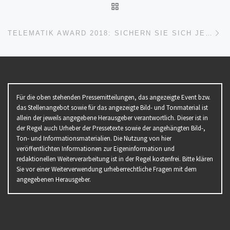
ZURÜCK ZUR BEITRAGSL
Nä
TELEMATIK AWARD 2018: SICHERN SIE SICH JETZT IHR KOSTENLOSES TICKET!
Für die oben stehenden Pressemitteilungen, das angezeigte Event bzw.
das Stellenangebot sowie für das angezeigte Bild- und Tonmaterial ist
allein der jeweils angegebene Herausgeber verantwortlich. Dieser ist in
der Regel auch Urheber der Pressetexte sowie der angehängten Bild-,
Ton- und Informationsmaterialien. Die Nutzung von hier
veröffentlichten Informationen zur Eigeninformation und
redaktionellen Weiterverarbeitung ist in der Regel kostenfrei. Bitte klären
Sie vor einer Weiterverwendung urheberrechtliche Fragen mit dem
angegebenen Herausgeber.