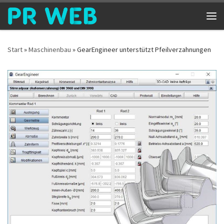
Zum Inhalt springen
Me
Start
»
Maschinenbau
»
GearEngineer unterstützt Pfeilverzahnungen