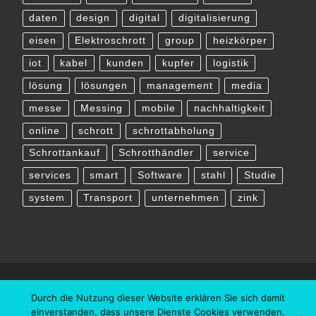
daten
design
digital
digitalisierung
eisen
Elektroschrott
group
heizkörper
iot
kabel
kunden
kupfer
logistik
lösung
lösungen
management
media
messe
Messing
mobile
nachhaltigkeit
online
schrott
schrottabholung
Schrottankauf
Schrotthändler
service
services
smart
Software
stahl
Studie
system
Transport
unternehmen
zink
Durch die Nutzung dieser Website erklären Sie sich damit
einverstanden, dass unsere Dienste Cookies verwenden.