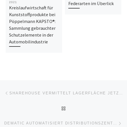
2021
Federarten im Überlick
Kreislaufwirtschaft für
Kunststoffprodukte bei
Pöppelmann KAPSTO®:
Sammlung gebrauchter
Schutzelemente in der
Automobilindustrie
Beitragsnavigation
Vorheriger Beitrag
SHAREHOUSE VERMITTELT LAGERFLÄCHE JETZT AUCH IN ÖSTERREICH
ZURÜCK ZUR BEITRAGSL
Nä
DEMATIC AUTOMATISIERT DISTRIBUTIONSZENTRUM VON HARTMETALLPRODUZENT CERATIZIT