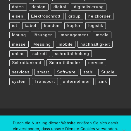
daten
design
digital
digitalisierung
eisen
Elektroschrott
group
heizkörper
iot
kabel
kunden
kupfer
logistik
lösung
lösungen
management
media
messe
Messing
mobile
nachhaltigkeit
online
schrott
schrottabholung
Schrottankauf
Schrotthändler
service
services
smart
Software
stahl
Studie
system
Transport
unternehmen
zink
Durch die Nutzung dieser Website erklären Sie sich damit
einverstanden, dass unsere Dienste Cookies verwenden.