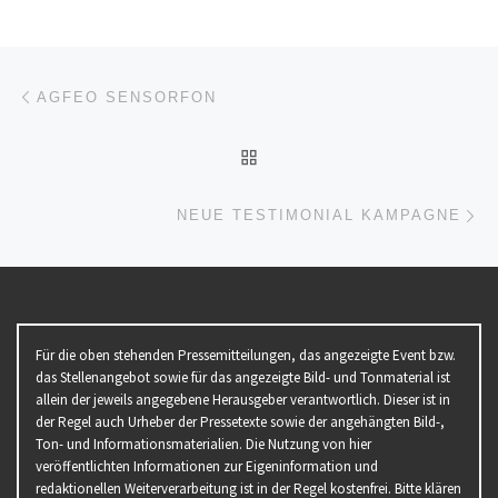
Beitragsnavigation
Vorheriger Beitrag
AGFEO SENSORFON
ZURÜCK ZUR BEITRAGSL
Nä
NEUE TESTIMONIAL KAMPAGNE
Für die oben stehenden Pressemitteilungen, das angezeigte Event bzw.
das Stellenangebot sowie für das angezeigte Bild- und Tonmaterial ist
allein der jeweils angegebene Herausgeber verantwortlich. Dieser ist in
der Regel auch Urheber der Pressetexte sowie der angehängten Bild-,
Ton- und Informationsmaterialien. Die Nutzung von hier
veröffentlichten Informationen zur Eigeninformation und
redaktionellen Weiterverarbeitung ist in der Regel kostenfrei. Bitte klären