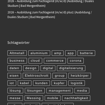
2026 – Ausbildung zum Fachlagerist (m/w/d) (Ausbildung / Duales
Studium | Bad Mergentheim)
2026 – Ausbildung zum Fachlagerist (m/w/d) plus1 (Ausbildung /
Duales Studium | Bad Mergentheim)
Schlagwörter
Altmetall
aluminium
amp
app
batterie
business
cloud
commerce
corona
daten
design
digital
digitalisierung
eisen
Elektroschrott
group
heizkörper
iot
kabel
kunden
kupfer
logistik
lösung
lösungen
management
media
messe
Messing
mobile
nachhaltigkeit