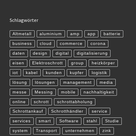
Schlagwörter
Altmetall
aluminium
amp
app
batterie
business
cloud
commerce
corona
daten
design
digital
digitalisierung
eisen
Elektroschrott
group
heizkörper
iot
kabel
kunden
kupfer
logistik
lösung
lösungen
management
media
messe
Messing
mobile
nachhaltigkeit
online
schrott
schrottabholung
Schrottankauf
Schrotthändler
service
services
smart
Software
stahl
Studie
system
Transport
unternehmen
zink