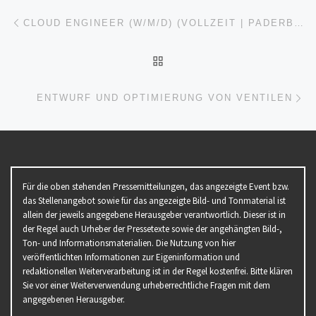
Beitragsnavigation
Vorheriger Beitrag
CLOUD ENGINEER (W/M/D) (VOLLZEIT | PADERBORN)
ZURÜCK ZUR BEITRAGSL
Nä
ENTWURF UND OPTIMIERUNG VON VENTILEN
Für die oben stehenden Pressemitteilungen, das angezeigte Event bzw.
das Stellenangebot sowie für das angezeigte Bild- und Tonmaterial ist
allein der jeweils angegebene Herausgeber verantwortlich. Dieser ist in
der Regel auch Urheber der Pressetexte sowie der angehängten Bild-,
Ton- und Informationsmaterialien. Die Nutzung von hier
veröffentlichten Informationen zur Eigeninformation und
redaktionellen Weiterverarbeitung ist in der Regel kostenfrei. Bitte klären
Sie vor einer Weiterverwendung urheberrechtliche Fragen mit dem
angegebenen Herausgeber.