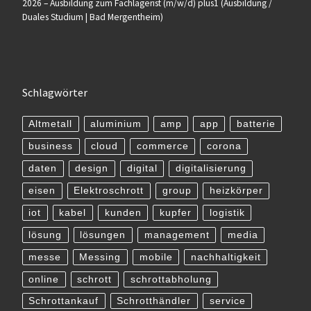
2026 – Ausbildung zum Fachlagerist (m/w/d) plus1 (Ausbildung /
Duales Studium | Bad Mergentheim)
Schlagwörter
Altmetall
aluminium
amp
app
batterie
business
cloud
commerce
corona
daten
design
digital
digitalisierung
eisen
Elektroschrott
group
heizkörper
iot
kabel
kunden
kupfer
logistik
lösung
lösungen
management
media
messe
Messing
mobile
nachhaltigkeit
online
schrott
schrottabholung
Schrottankauf
Schrotthändler
service