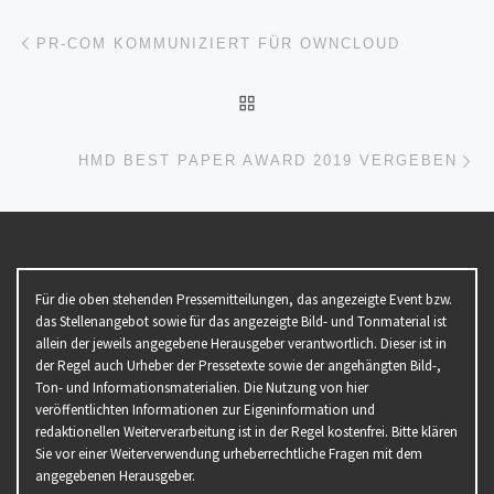
Beitragsnavigation
Vorheriger Beitrag
PR-COM KOMMUNIZIERT FÜR OWNCLOUD
ZURÜCK ZUR BEITRAGSL
Nä
HMD BEST PAPER AWARD 2019 VERGEBEN
Für die oben stehenden Pressemitteilungen, das angezeigte Event bzw.
das Stellenangebot sowie für das angezeigte Bild- und Tonmaterial ist
allein der jeweils angegebene Herausgeber verantwortlich. Dieser ist in
der Regel auch Urheber der Pressetexte sowie der angehängten Bild-,
Ton- und Informationsmaterialien. Die Nutzung von hier
veröffentlichten Informationen zur Eigeninformation und
redaktionellen Weiterverarbeitung ist in der Regel kostenfrei. Bitte klären
Sie vor einer Weiterverwendung urheberrechtliche Fragen mit dem
angegebenen Herausgeber.