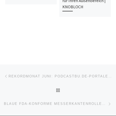
für Ihren Außenbereich |
KNOBLOCH
Beitragsnavigation
Vorheriger Beitrag
REKORDMONAT JUNI: PODCASTBU.DE-PORTALE KNACKEN DIE MILLION
ZURÜCK ZUR BEITRAGSL
Nä
BLAUE FDA-KONFORME MESSERKANTENROLLEN VON IGUS FÜR HÖCHSTE BANDGESCHWINDIGKEITEN