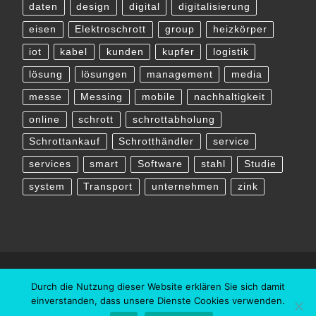
daten
design
digital
digitalisierung
eisen
Elektroschrott
group
heizkörper
iot
kabel
kunden
kupfer
logistik
lösung
lösungen
management
media
messe
Messing
mobile
nachhaltigkeit
online
schrott
schrottabholung
Schrottankauf
Schrotthändler
service
services
smart
Software
stahl
Studie
system
Transport
unternehmen
zink
Durch die Nutzung dieser Website erklären Sie sich damit
einverstanden, dass unsere Dienste Cookies verwenden.