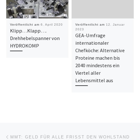
Veröffentlicht am
6. April 2020
Veröffentlicht am
12. Januar
Klipp…Klapp….
2023
GEA-Umfrage
Drehhebelspanner von
internationaler
HYDROKOMP
Chefköche: Alternative
Proteine machen bis
2040 mindestens ein
Viertel aller
Lebensmittel aus
Beitragsnavigation
Vorheriger Beitrag
MMT: GELD FÜR ALLE FRISST DEN WOHLSTAND