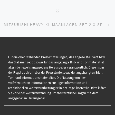
ZURÜCK ZUR BEITRAGSL
Nä
MITSUBISHI HEAVY KLIMAANLAGEN-SET 2 X SRK 35 ZS-W WANDGERÄT + SCM 45 ZS-W FÜR 2 ZIMMER MIT JE 35 M²
Für die oben stehenden Pressemitteilungen, das angezeigte Event bzw.
das Stellenangebot sowie für das angezeigte Bild- und Tonmaterial ist
allein der jeweils angegebene Herausgeber verantwortlich. Dieser ist in
der Regel auch Urheber der Pressetexte sowie der angehängten Bild-,
Ton- und Informationsmaterialien. Die Nutzung von hier
veröffentlichten Informationen zur Eigeninformation und
redaktionellen Weiterverarbeitung ist in der Regel kostenfrei. Bitte klären
Sie vor einer Weiterverwendung urheberrechtliche Fragen mit dem
angegebenen Herausgeber.