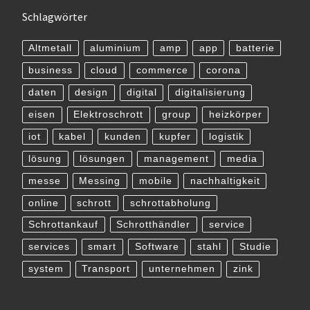
Schlagwörter
Altmetall
aluminium
amp
app
batterie
business
cloud
commerce
corona
daten
design
digital
digitalisierung
eisen
Elektroschrott
group
heizkörper
iot
kabel
kunden
kupfer
logistik
lösung
lösungen
management
media
messe
Messing
mobile
nachhaltigkeit
online
schrott
schrottabholung
Schrottankauf
Schrotthändler
service
services
smart
Software
stahl
Studie
system
Transport
unternehmen
zink