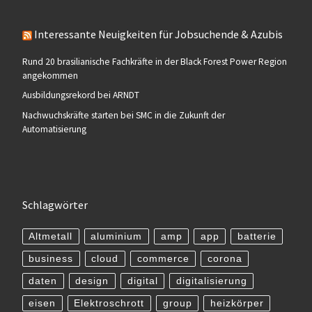
Interessante Neuigkeiten für Jobsuchende & Azubis
Rund 20 brasilianische Fachkräfte in der Black Forest Power Region
angekommen
Ausbildungsrekord bei ARNDT
Nachwuchskräfte starten bei SMC in die Zukunft der
Automatisierung
Schlagwörter
Altmetall
aluminium
amp
app
batterie
business
cloud
commerce
corona
daten
design
digital
digitalisierung
eisen
Elektroschrott
group
heizkörper