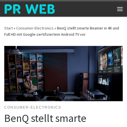
Zum Inhalt springen
Me
Start
»
Consumer-Electronics
»
BenQ stellt smarte Beamer in 4K und
Full HD mit Google-zertifiziertem Android TV vor
CONSUMER-ELECTRONICS
BenQ stellt smarte