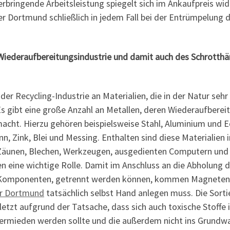
rbringende Arbeitsleistung spiegelt sich im Ankaufpreis wi
ndler Dortmund schließlich in jedem Fall bei der Entrümpelun
 Wiederaufbereitungsindustrie und damit auch des Schrotth
der Recycling-Industrie an Materialien, die in der Natur s
s gibt eine große Anzahl an Metallen, deren Wiederaufbereit
macht. Hierzu gehören beispielsweise Stahl, Aluminium und 
nn, Zink, Blei und Messing. Enthalten sind diese Materialien 
, Zäunen, Blechen, Werkzeugen, ausgedienten Computern und
en eine wichtige Rolle. Damit im Anschluss an die Abholung 
hen Komponenten, getrennt werden können, kommen Magnet
er Dortmund
tatsächlich selbst Hand anlegen muss. Die Sorti
letzt aufgrund der Tatsache, dass sich auch toxische Stoffe
ermieden werden sollte und die außerdem nicht ins Grundwas