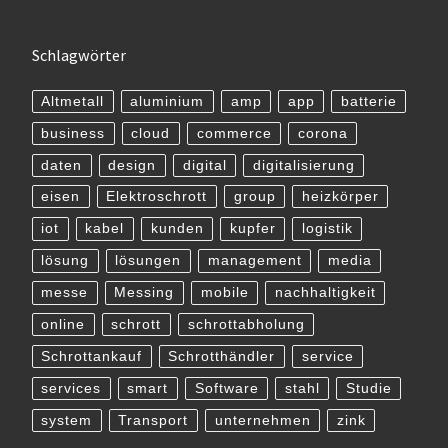
Schlagwörter
Altmetall
aluminium
amp
app
batterie
business
cloud
commerce
corona
daten
design
digital
digitalisierung
eisen
Elektroschrott
group
heizkörper
iot
kabel
kunden
kupfer
logistik
lösung
lösungen
management
media
messe
Messing
mobile
nachhaltigkeit
online
schrott
schrottabholung
Schrottankauf
Schrotthändler
service
services
smart
Software
stahl
Studie
system
Transport
unternehmen
zink