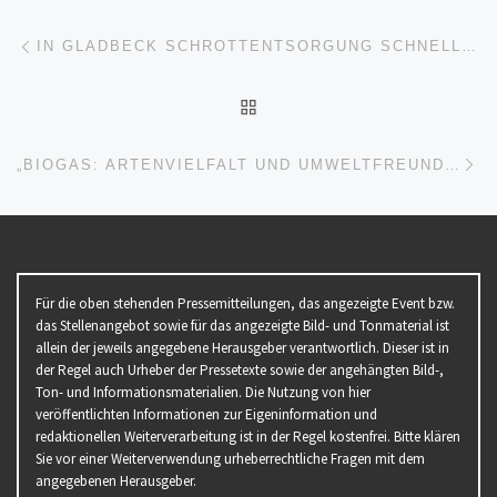
Beitragsnavigation
Vorheriger Beitrag
IN GLADBECK SCHROTTENTSORGUNG SCHNELLE UND UNKOMPLIZIERTE DURCH SCHROTTABHOLUNG IN GLADBECK
ZURÜCK ZUR BEITRAGSL
Nä
„BIOGAS: ARTENVIELFALT UND UMWELTFREUNDLICHE ENERGIEVERSORGUNG“ (PRESSETERMIN | STADTRODA)
Für die oben stehenden Pressemitteilungen, das angezeigte Event bzw.
das Stellenangebot sowie für das angezeigte Bild- und Tonmaterial ist
allein der jeweils angegebene Herausgeber verantwortlich. Dieser ist in
der Regel auch Urheber der Pressetexte sowie der angehängten Bild-,
Ton- und Informationsmaterialien. Die Nutzung von hier
veröffentlichten Informationen zur Eigeninformation und
redaktionellen Weiterverarbeitung ist in der Regel kostenfrei. Bitte klären
Sie vor einer Weiterverwendung urheberrechtliche Fragen mit dem
angegebenen Herausgeber.