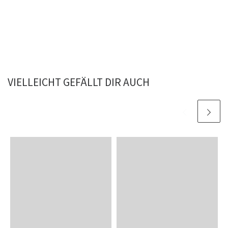
VIELLEICHT GEFÄLLT DIR AUCH