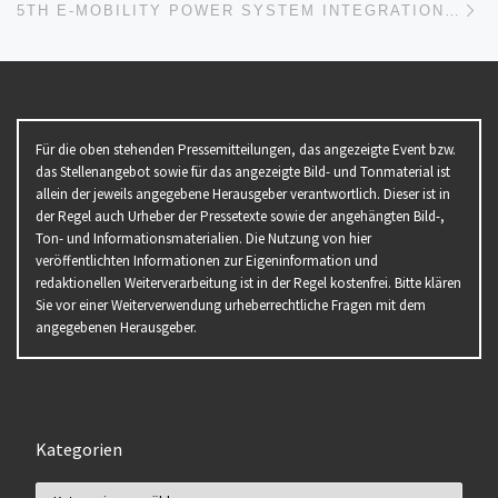
5TH E-MOBILITY POWER SYSTEM INTEGRATION SYMPOSIUM (KONFERENZ | ONLINE)
Für die oben stehenden Pressemitteilungen, das angezeigte Event bzw.
das Stellenangebot sowie für das angezeigte Bild- und Tonmaterial ist
allein der jeweils angegebene Herausgeber verantwortlich. Dieser ist in
der Regel auch Urheber der Pressetexte sowie der angehängten Bild-,
Ton- und Informationsmaterialien. Die Nutzung von hier
veröffentlichten Informationen zur Eigeninformation und
redaktionellen Weiterverarbeitung ist in der Regel kostenfrei. Bitte klären
Sie vor einer Weiterverwendung urheberrechtliche Fragen mit dem
angegebenen Herausgeber.
Kategorien
Kategorien