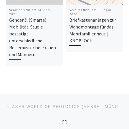
Veröffentlicht am
14. April
Veröffentlicht am
20. April
2021
2026
Gender & (Smarte)
Briefkastenanlagen zur
Mobilität: Studie
Wandmontage für das
bestätigt
Mehrfamilienhaus |
unterschiedliche
KNOBLOCH
Reisemuster bei Frauen
und Männern
Beitragsnavigation
Vorheriger Beitrag
LASER WORLD OF PHOTONICS (MESSE | MÜNCHEN)
ZURÜCK ZUR BEITRAGSL