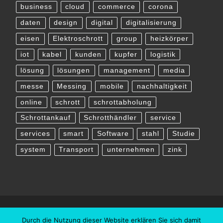
business
cloud
commerce
corona
daten
design
digital
digitalisierung
eisen
Elektroschrott
group
heizkörper
iot
kabel
kunden
kupfer
logistik
lösung
lösungen
management
media
messe
Messing
mobile
nachhaltigkeit
online
schrott
schrottabholung
Schrottankauf
Schrotthändler
service
services
smart
Software
stahl
Studie
system
Transport
unternehmen
zink
Durch die Nutzung dieser Website erklären Sie sich damit