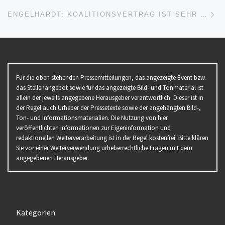
Nä
ENGELHARDT: KOALITIONSVERTRAG IST SEHR GUTE BASIS ZUR BEWÄLTIGUNG DER ZUKUNFTSAUFGABEN IM TRANSPORT- UND LOGISTIKGEWERBE
Für die oben stehenden Pressemitteilungen, das angezeigte Event bzw.
das Stellenangebot sowie für das angezeigte Bild- und Tonmaterial ist
allein der jeweils angegebene Herausgeber verantwortlich. Dieser ist in
der Regel auch Urheber der Pressetexte sowie der angehängten Bild-,
Ton- und Informationsmaterialien. Die Nutzung von hier
veröffentlichten Informationen zur Eigeninformation und
redaktionellen Weiterverarbeitung ist in der Regel kostenfrei. Bitte klären
Sie vor einer Weiterverwendung urheberrechtliche Fragen mit dem
angegebenen Herausgeber.
Kategorien