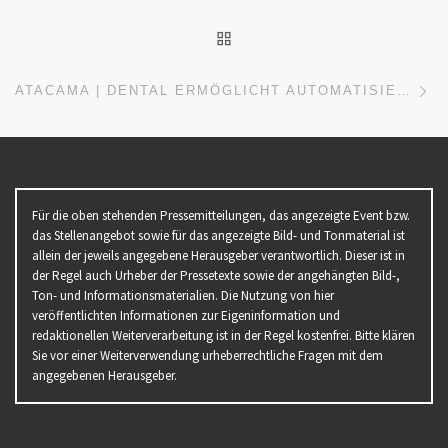
ZURÜCK ZUR BEITRAGSL
Nä
ATACAMA | DENTAL ERMÖGLICHT AUTOMATISIERTE FALLPRÜFUNG BEI ZAHNÄRZTLICHEN LEISTUNGEN
Für die oben stehenden Pressemitteilungen, das angezeigte Event bzw.
das Stellenangebot sowie für das angezeigte Bild- und Tonmaterial ist
allein der jeweils angegebene Herausgeber verantwortlich. Dieser ist in
der Regel auch Urheber der Pressetexte sowie der angehängten Bild-,
Ton- und Informationsmaterialien. Die Nutzung von hier
veröffentlichten Informationen zur Eigeninformation und
redaktionellen Weiterverarbeitung ist in der Regel kostenfrei. Bitte klären
Sie vor einer Weiterverwendung urheberrechtliche Fragen mit dem
angegebenen Herausgeber.