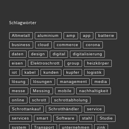
Schlagwörter
Altmetall
aluminium
amp
app
batterie
business
cloud
commerce
corona
daten
design
digital
digitalisierung
eisen
Elektroschrott
group
heizkörper
iot
kabel
kunden
kupfer
logistik
lösung
lösungen
management
media
messe
Messing
mobile
nachhaltigkeit
online
schrott
schrottabholung
Schrottankauf
Schrotthändler
service
services
smart
Software
stahl
Studie
system
Transport
unternehmen
zink