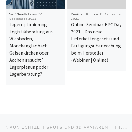
Veröffentlicht am
26.
Veröffentlicht am
7. September
September 2021
2021
Lageroptimierung:
Online-Seminar: EPC Day
Logistikberatung aus
2021 – Das neue
Wiesbaden,
Lieferkettengesetz und
Mönchengladbach,
Fertigungsüberwachung
Gelsenkirchen oder
beim Hersteller
Aachen gesucht?
(Webinar | Online)
Lagerplanung oder
Lagerberatung?
Beitragsnavigation
Vorheriger Beitrag
VON ECHTZEIT-SPOTS UND 3D-AVATAREN – THJNK UND DIE DEUTSCHE BAHN ZEIGEN DIE ZUKUNFT DES EMPLOYER BRANDINGS