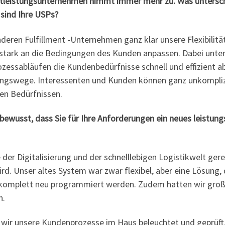
nstleistungsunternehmen nimmt immer mehr zu. Was untersch
sind Ihre USPs?
deren Fulfillment -Unternehmen ganz klar unsere Flexibilit
 stark an die Bedingungen des Kunden anpassen. Dabei unters
ozessabläufen die Kundenbedürfnisse schnell und effizient 
ngswege. Interessenten und Kunden können ganz unkomplizie
en Bedürfnissen.
bewusst, dass Sie für Ihre Anforderungen ein neues leistu
ie der Digitalisierung und der schnelllebigen Logistikwelt g
rd. Unser altes System war zwar flexibel, aber eine Lösung
 komplett neu programmiert werden. Zudem hatten wir groß
n.
r unsere Kundenprozesse im Haus beleuchtet und geprüft, o