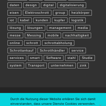
daten
design
digital
digitalisierung
eisen
Elektroschrott
group
heizkörper
iot
kabel
kunden
kupfer
logistik
lösung
lösungen
management
media
messe
Messing
mobile
nachhaltigkeit
online
schrott
schrottabholung
Schrottankauf
Schrotthändler
service
services
smart
Software
stahl
Studie
system
Transport
unternehmen
zink
Durch die Nutzung dieser Website erklären Sie sich damit
einverstanden, dass unsere Dienste Cookies verwenden.