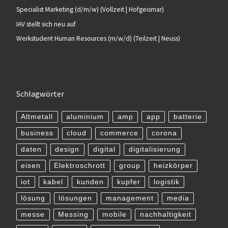
Specialist Marketing (d/m/w) (Vollzeit | Hofgeismar)
IAV stellt sich neu auf
Werkstudent Human Resources (m/w/d) (Teilzeit | Neuss)
Schlagwörter
Altmetall
aluminium
amp
app
batterie
business
cloud
commerce
corona
daten
design
digital
digitalisierung
eisen
Elektroschrott
group
heizkörper
iot
kabel
kunden
kupfer
logistik
lösung
lösungen
management
media
messe
Messing
mobile
nachhaltigkeit