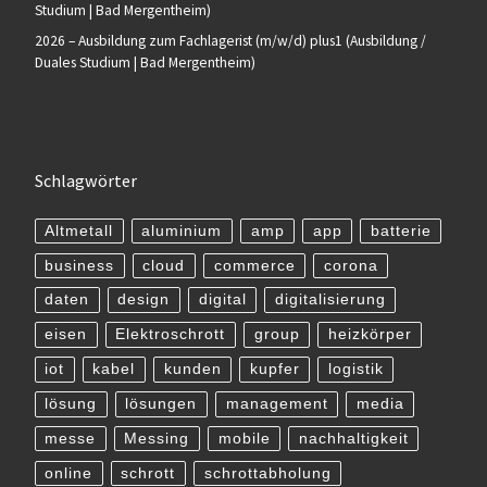
Studium | Bad Mergentheim)
2026 – Ausbildung zum Fachlagerist (m/w/d) plus1 (Ausbildung /
Duales Studium | Bad Mergentheim)
Schlagwörter
Altmetall
aluminium
amp
app
batterie
business
cloud
commerce
corona
daten
design
digital
digitalisierung
eisen
Elektroschrott
group
heizkörper
iot
kabel
kunden
kupfer
logistik
lösung
lösungen
management
media
messe
Messing
mobile
nachhaltigkeit
online
schrott
schrottabholung