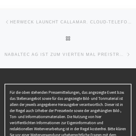
Beitragsnavigation
Vorheriger Beitrag
HERWECK LAUNCHT CALLAMAR. CLOUD-TELEFONIE – SMART AND EASY.
ZURÜCK ZUR BEITRAGSL
Nä
NABALTEC AG IST ZUM VIERTEN MAL PREISTRÄGER DES BEST MANAGED COMPANIES AWARD
Für die oben stehenden Pressemitteilungen, das angezeigte Event bzw.
das Stellenangebot sowie für das angezeigte Bild- und Tonmaterial ist
allein der jeweils angegebene Herausgeber verantwortlich. Dieser ist in
der Regel auch Urheber der Pressetexte sowie der angehängten Bild-,
Ton- und Informationsmaterialien. Die Nutzung von hier
veröffentlichten Informationen zur Eigeninformation und
redaktionellen Weiterverarbeitung ist in der Regel kostenfrei. Bitte klären
Sie vor einer Weiterverwendung urheberrechtliche Fragen mit dem