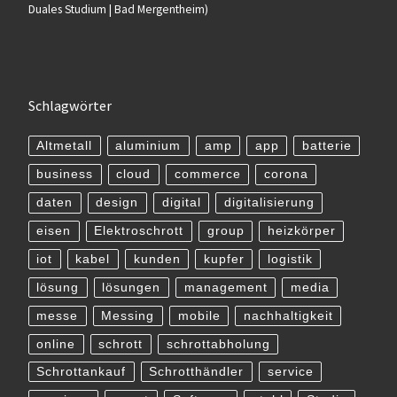
Duales Studium | Bad Mergentheim)
Schlagwörter
Altmetall
aluminium
amp
app
batterie
business
cloud
commerce
corona
daten
design
digital
digitalisierung
eisen
Elektroschrott
group
heizkörper
iot
kabel
kunden
kupfer
logistik
lösung
lösungen
management
media
messe
Messing
mobile
nachhaltigkeit
online
schrott
schrottabholung
Schrottankauf
Schrotthändler
service