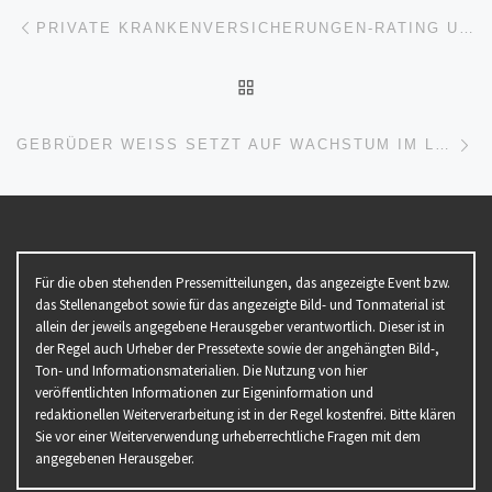
Beitragsnavigation
Vorheriger Beitrag
PRIVATE KRANKENVERSICHERUNGEN-RATING UNTERNEHMENSQUALITÄT 2022
ZURÜCK ZUR BEITRAGSL
Nä
GEBRÜDER WEISS SETZT AUF WACHSTUM IM LOGISTIKMARKT TÜRKEI
Für die oben stehenden Pressemitteilungen, das angezeigte Event bzw.
das Stellenangebot sowie für das angezeigte Bild- und Tonmaterial ist
allein der jeweils angegebene Herausgeber verantwortlich. Dieser ist in
der Regel auch Urheber der Pressetexte sowie der angehängten Bild-,
Ton- und Informationsmaterialien. Die Nutzung von hier
veröffentlichten Informationen zur Eigeninformation und
redaktionellen Weiterverarbeitung ist in der Regel kostenfrei. Bitte klären
Sie vor einer Weiterverwendung urheberrechtliche Fragen mit dem
angegebenen Herausgeber.