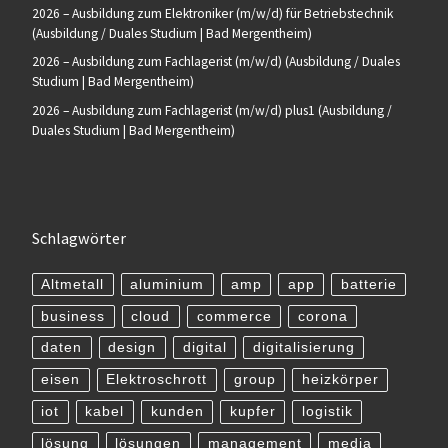
2026 – Ausbildung zum Elektroniker (m/w/d) für Betriebstechnik
(Ausbildung / Duales Studium | Bad Mergentheim)
2026 – Ausbildung zum Fachlagerist (m/w/d) (Ausbildung / Duales
Studium | Bad Mergentheim)
2026 – Ausbildung zum Fachlagerist (m/w/d) plus1 (Ausbildung /
Duales Studium | Bad Mergentheim)
Schlagwörter
Altmetall
aluminium
amp
app
batterie
business
cloud
commerce
corona
daten
design
digital
digitalisierung
eisen
Elektroschrott
group
heizkörper
iot
kabel
kunden
kupfer
logistik
lösung
lösungen
management
media