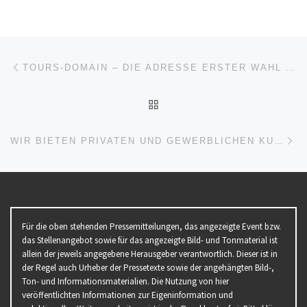
Beitragsnavigation
Vorheriger Beitrag
TOURS-DOMAIN – DIE ADRESSE ERSTER WAHL FÜR DAS THEMA „WANDERN“
ZURÜCK ZUR BEITRAGSL
Nä
WIR BIETEN PRIVATEN UND GEWERBLICHEN KUNDEN EINEN KOSTENLOSEN SCHROTTABHOLUNG IN KÖLN
Für die oben stehenden Pressemitteilungen, das angezeigte Event bzw.
das Stellenangebot sowie für das angezeigte Bild- und Tonmaterial ist
allein der jeweils angegebene Herausgeber verantwortlich. Dieser ist in
der Regel auch Urheber der Pressetexte sowie der angehängten Bild-,
Ton- und Informationsmaterialien. Die Nutzung von hier
veröffentlichten Informationen zur Eigeninformation und