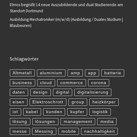
Elmos begrüßt 14 neue Auszubildende und dual Studierende am
Standort Dortmund
Ausbildung Mechatroniker (m/w/d) (Ausbildung / Duales Studium |
Blaubeuren)
Schlagwörter
Altmetall
aluminium
amp
app
batterie
business
cloud
commerce
corona
daten
design
digital
digitalisierung
eisen
Elektroschrott
group
heizkörper
iot
kabel
kunden
kupfer
logistik
lösung
lösungen
management
media
messe
Messing
mobile
nachhaltigkeit