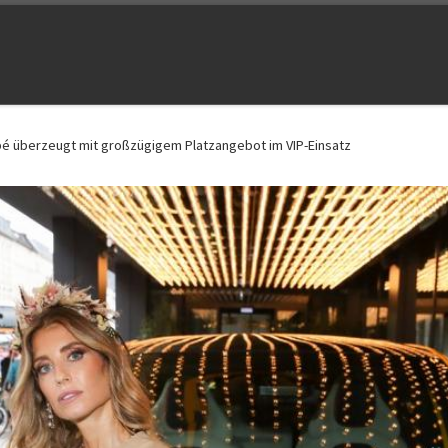
é überzeugt mit großzügigem Platzangebot im VIP-Einsatz