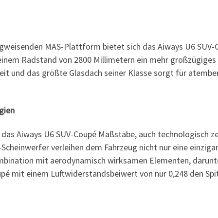
egweisenden MAS-Plattform bietet sich das Aiways U6 SUV-C
d einem Radstand von 2800 Millimetern ein mehr großzügige
it und das größte Glasdach seiner Klasse sorgt für atember
gien
 das Aiways U6 SUV-Coupé Maßstäbe, auch technologisch zeig
cheinwerfer verleihen dem Fahrzeug nicht nur eine einzigar
ombination mit aerodynamisch wirksamen Elementen, darunte
oupé mit einem Luftwiderstandsbeiwert von nur 0,248 den Sp