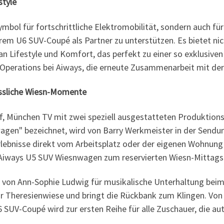
style
mbol für fortschrittliche Elektromobilität, sondern auch für
 U6 SUV-Coupé als Partner zu unterstützen. Es bietet nic
 Lifestyle und Komfort, das perfekt zu einer so exklusiven V
s Operations bei Aiways, die erneute Zusammenarbeit mit d
essliche Wiesn-Momente
auf, München TV mit zwei speziell ausgestatteten Produktion
nwagen" bezeichnet, wird von Barry Werkmeister in der Sendu
ebnisse direkt vom Arbeitsplatz oder der eigenen Wohnung 
Aiways U5 SUV Wiesnwagen zum reservierten Wiesn-Mittagst
é von Ann-Sophie Ludwig für musikalische Unterhaltung bei
r Theresienwiese und bringt die Rückbank zum Klingen. Von 
UV-Coupé wird zur ersten Reihe für alle Zuschauer, die aut