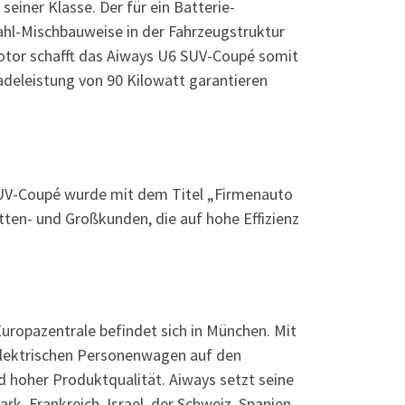
einer Klasse. Der für ein Batterie-
ahl-Mischbauweise in der Fahrzeugstruktur
otor schafft das Aiways U6 SUV-Coupé somit
eleistung von 90 Kilowatt garantieren
SUV-Coupé wurde mit dem Titel „Firmenauto
ten- und Großkunden, die auf hohe Effizienz
uropazentrale befindet sich in München. Mit
elektrischen Personenwagen auf den
 hoher Produktqualität. Aiways setzt seine
k, Frankreich, Israel, der Schweiz, Spanien,