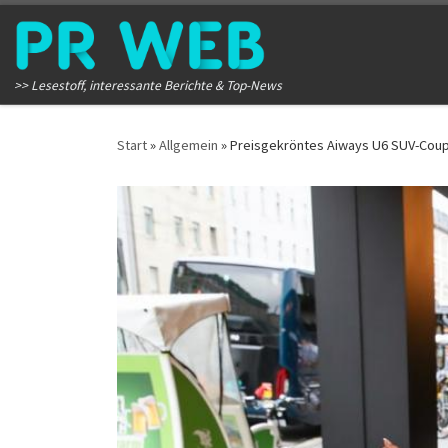
Zum Inhalt springen
>> Lesestoff, interessante Berichte & Top-News
Start
»
Allgemein
»
Preisgekröntes Aiways U6 SUV-Coup