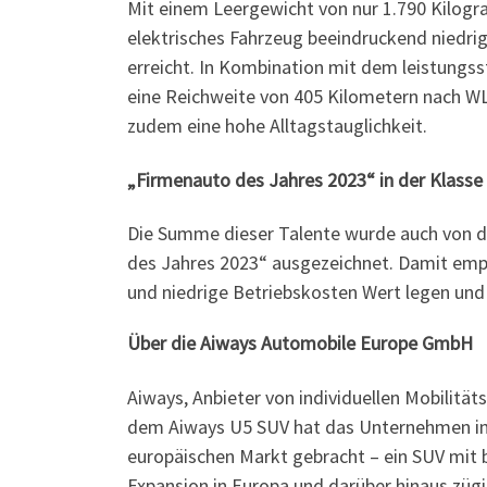
Mit einem Leergewicht von nur 1.790 Kilogra
elektrisches Fahrzeug beeindruckend niedri
erreicht. In Kombination mit dem leistung
eine Reichweite von 405 Kilometern nach W
zudem eine hohe Alltagstauglichkeit.
„Firmenauto des Jahres 2023“ in der Klasse
Die Summe dieser Talente wurde auch von d
des Jahres 2023“ ausgezeichnet. Damit empf
und niedrige Betriebskosten Wert legen und n
Über die Aiways Automobile Europe GmbH
Aiways, Anbieter von individuellen Mobilitä
dem Aiways U5 SUV hat das Unternehmen im J
europäischen Markt gebracht – ein SUV mit 
Expansion in Europa und darüber hinaus zügig