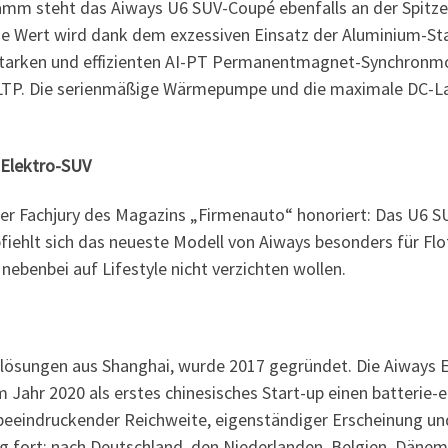
mm steht das Aiways U6 SUV-Coupé ebenfalls an der Spitze s
ge Wert wird dank dem exzessiven Einsatz der Aluminium-St
sstarken und effizienten AI-PT Permanentmagnet-Synchronm
LTP. Die serienmäßige Wärmepumpe und die maximale DC-Lad
 Elektro-SUV
er Fachjury des Magazins „Firmenauto“ honoriert: Das U6 
iehlt sich das neueste Modell von Aiways besonders für Flot
ebenbei auf Lifestyle nicht verzichten wollen.
tslösungen aus Shanghai, wurde 2017 gegründet. Die Aiways E
ahr 2020 als erstes chinesisches Start-up einen batterie-
beeindruckender Reichweite, eigenständiger Erscheinung und
 fort: nach Deutschland, den Niederlanden, Belgien, Dänemar