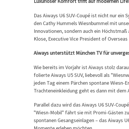
Luxuriöser Komfort trifft auf modernen Life
Das Aiways U6 SUV-Coupé ist nicht nur ein Sy
den Cathy Hummels Wiesnbummel mit unserem
Innovationen, sondern auch ein Höchstmaß an
Klose, Executive Vice President of Oversea
Aiways unterstützt München TV für unverg
Wie bereits im Vorjahr ist Aiways stolz dar
folierte Aiways U5 SUV, liebevoll als "Wies
jeden Tag einem Pärchen spontane Wiesn-Erl
Trachteneinkleidung geht es dann mit dem 
Parallel dazu wird das Aiways U6 SUV-Coup
"Wiesn-Mobil" fährt sie mit Promi-Gästen zu
spontanen Gesangseinlagen – das Aiways U6 S
Momente erleben möchten.