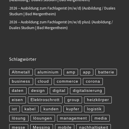
2026 – Ausbildung zum Fachlagerist (m/w/d) (Ausbildung / Duales
Studium | Bad Mergentheim)
2026 – Ausbildung zum Fachlagerist (m/w/d) plus1 (Ausbildung /
Duales Studium | Bad Mergentheim)
Schlagwörter
Altmetall
aluminium
amp
app
batterie
business
cloud
commerce
corona
daten
design
digital
digitalisierung
eisen
Elektroschrott
group
heizkörper
iot
kabel
kunden
kupfer
logistik
lösung
lösungen
management
media
messe
Messing
mobile
nachhaltigkeit