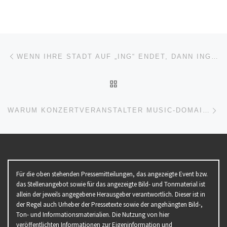
Beitragsnavigation
Vorheriger Beitrag
WENN IHRE STADT AUF „ING“ ENDET, DANN ING-DOMAINS…
ZURÜCK ZUR BEITRAGSL
Nä
WARUM KONZERTVERANSTALTER MUSIC-DOMAINS VERWENDEN SOLLTEN…
Für die oben stehenden Pressemitteilungen, das angezeigte Event bzw.
das Stellenangebot sowie für das angezeigte Bild- und Tonmaterial ist
allein der jeweils angegebene Herausgeber verantwortlich. Dieser ist in
der Regel auch Urheber der Pressetexte sowie der angehängten Bild-,
Ton- und Informationsmaterialien. Die Nutzung von hier
veröffentlichten Informationen zur Eigeninformation und