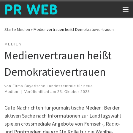
Zum Inhalt springen
Me
Start
»
Medien
»
Medienvertrauen heißt Demokratievertrauen
MEDIEN
Medienvertrauen heißt
Demokratievertrauen
von
Firma Bayerische Landeszentrale für neue
Medien
|
Veröffentlicht am
23. Oktober 2023
Gute Nachrichten für journalistische Medien: Bei der
aktiven Suche nach Informationen zur Landtagswahl
spielen crossmediale Angebote von Fernseh-, Radio-
und Printmedien die größte Rolle für die Wahl­­be­­