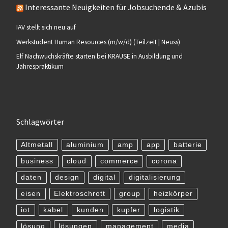
Interessante Neuigkeiten für Jobsuchende & Azubis
IAV stellt sich neu auf
Werkstudent Human Resources (m/w/d) (Teilzeit | Neuss)
Elf Nachwuchskräfte starten bei KRAUSE in Ausbildung und
Jahrespraktikum
Schlagwörter
Altmetall
aluminium
amp
app
batterie
business
cloud
commerce
corona
daten
design
digital
digitalisierung
eisen
Elektroschrott
group
heizkörper
iot
kabel
kunden
kupfer
logistik
lösung
lösungen
management
media