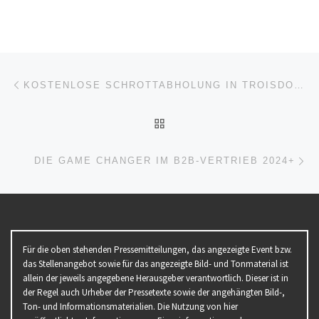
Beitragsnavigation
Vorheriger Beitrag
KOSTENLOSE SCHROTTABHOLUNG IN TROISDORF – WIR SCHAFFEN PLATZ UND ZAHLEN FAIR!
ZURÜCK ZUR BEITRAGSL
Nä
DIE GAME CHANGER IM B2B-VERTRIEB 2024+
Für die oben stehenden Pressemitteilungen, das angezeigte Event bzw.
das Stellenangebot sowie für das angezeigte Bild- und Tonmaterial ist
allein der jeweils angegebene Herausgeber verantwortlich. Dieser ist in
der Regel auch Urheber der Pressetexte sowie der angehängten Bild-,
Ton- und Informationsmaterialien. Die Nutzung von hier