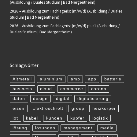
(Ausbildung / Duales Studium | Bad Mergentheim)
2026 – Ausbildung zum Fachlagerist (m/w/d) (Ausbildung / Duales
Studium | Bad Mergentheim)
2026 – Ausbildung zum Fachlagerist (m/w/d) plus1 (Ausbildung /
Duales Studium | Bad Mergentheim)
Schlagwörter
Altmetall
aluminium
amp
app
batterie
business
cloud
commerce
corona
daten
design
digital
digitalisierung
eisen
Elektroschrott
group
heizkörper
iot
kabel
kunden
kupfer
logistik
lösung
lösungen
management
media