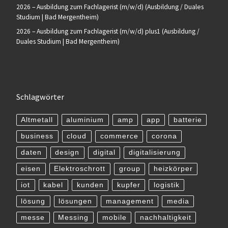
2026 – Ausbildung zum Fachlagerist (m/w/d) (Ausbildung / Duales
Studium | Bad Mergentheim)
2026 – Ausbildung zum Fachlagerist (m/w/d) plus1 (Ausbildung /
Duales Studium | Bad Mergentheim)
Schlagwörter
Altmetall
aluminium
amp
app
batterie
business
cloud
commerce
corona
daten
design
digital
digitalisierung
eisen
Elektroschrott
group
heizkörper
iot
kabel
kunden
kupfer
logistik
lösung
lösungen
management
media
messe
Messing
mobile
nachhaltigkeit