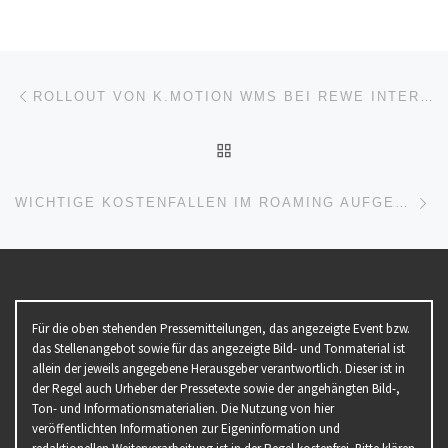
Beitragsnavigation
Vorheriger Beitrag
ROLLOUT VON K.MOTION WMS BEI REWE INTERNATIONAL NIMMT FAHRT AUF – ERSTE STANDORTE ERFOLGREICH IN BETRIEB GENOMMEN
ZURÜCK ZUR BEITRAGSL
Nä
WICHTIGE KOSTENFALLEN IM ROAMING AUFGEDECKT
Für die oben stehenden Pressemitteilungen, das angezeigte Event bzw.
das Stellenangebot sowie für das angezeigte Bild- und Tonmaterial ist
allein der jeweils angegebene Herausgeber verantwortlich. Dieser ist in
der Regel auch Urheber der Pressetexte sowie der angehängten Bild-,
Ton- und Informationsmaterialien. Die Nutzung von hier
veröffentlichten Informationen zur Eigeninformation und