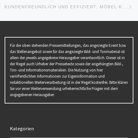
Nä
KUNDENFREUNDLICH UND EFFIZIENT: MÖBEL KARMANN SETZT AUF DIE IWOFURN SALESAPP!
Für die oben stehenden Pressemitteilungen, das angezeigte Event bzw.
das Stellenangebot sowie für das angezeigte Bild- und Tonmaterial ist
allein der jeweils angegebene Herausgeber verantwortlich. Dieser ist in
der Regel auch Urheber der Pressetexte sowie der angehängten Bild-,
Ton- und Informationsmaterialien. Die Nutzung von hier
veröffentlichten Informationen zur Eigeninformation und
redaktionellen Weiterverarbeitung ist in der Regel kostenfrei. Bitte klären
Sie vor einer Weiterverwendung urheberrechtliche Fragen mit dem
angegebenen Herausgeber.
Kategorien