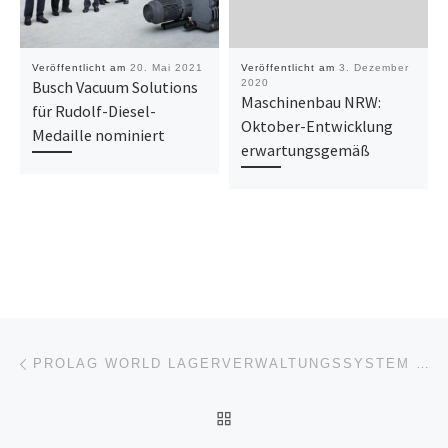
Veröffentlicht am
20. Mai 2021
Veröffentlicht am
3. Dezember
Busch Vacuum Solutions
2020
Maschinenbau NRW:
für Rudolf-Diesel-
Oktober-Entwicklung
Medaille nominiert
erwartungsgemäß
Beitragsnavigation
Vorheriger Beitrag
PROLAG WORLD LAGERVERWALTUNGSSYSTEM VOM FRAUNHOFER IML VALIDIERT
ZURÜCK ZUR BEITRAGSL