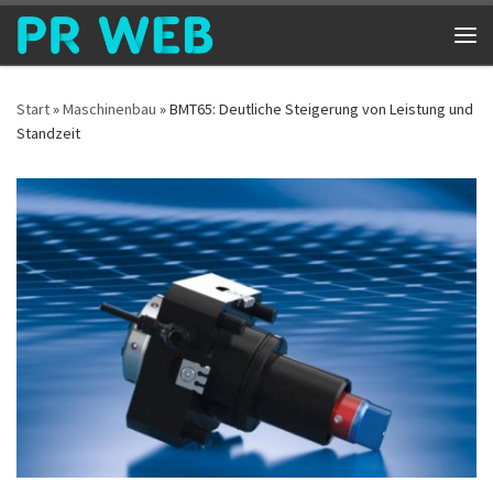
Zum Inhalt springen
Me
Start
»
Maschinenbau
»
BMT65: Deutliche Steigerung von Leistung und
Standzeit