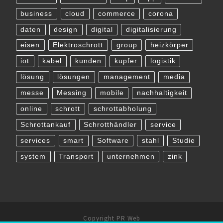
business
cloud
commerce
corona
daten
design
digital
digitalisierung
eisen
Elektroschrott
group
heizkörper
iot
kabel
kunden
kupfer
logistik
lösung
lösungen
management
media
messe
Messing
mobile
nachhaltigkeit
online
schrott
schrottabholung
Schrottankauf
Schrotthändler
service
services
smart
Software
stahl
Studie
system
Transport
unternehmen
zink