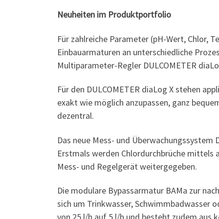
Neuheiten im Produktportfolio
Für zahlreiche Parameter (pH-Wert, Chlor, T
Einbauarmaturen an unterschiedliche Prozes
Multiparameter-Regler DULCOMETER diaLo
Für den DULCOMETER diaLog X stehen applik
exakt wie möglich anzupassen, ganz bequem 
dezentral.
Das neue Mess- und Überwachungssystem DU
Erstmals werden Chlordurchbrüche mittels 
Mess- und Regelgerät weitergegeben.
Die modulare Bypassarmatur BAMa zur nachh
sich um Trinkwasser, Schwimmbadwasser ode
von 25 l/h auf 5 l/h und besteht zudem aus 