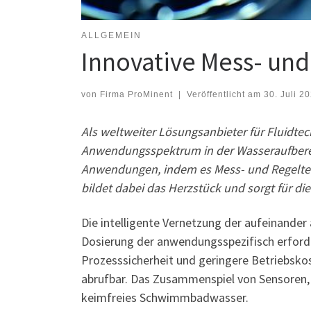
ALLGEMEIN
Innovative Mess- und
von
Firma ProMinent
|
Veröffentlicht am
30. Juli 2
Als weltweiter Lösungsanbieter für Fluidte
Anwendungsspektrum in der Wasseraufberei
Anwendungen, indem es Mess- und Regeltec
bildet dabei das Herzstück und sorgt für d
Die intelligente Vernetzung der aufeinande
Dosierung der anwendungsspezifisch erforde
Prozesssicherheit und geringere Betriebsko
abrufbar. Das Zusammenspiel von Sensoren,
keimfreies Schwimmbadwasser.