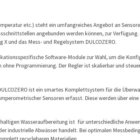
emperatur etc.) steht ein umfangreiches Angebot an Sensoren,
sschnittstellen angebunden werden können, zur Verfügung. N
g X und das Mess- und Regelsystem DULCOZERO.
ationsspezifische Software-Module zur Wahl, um die Konfig
ohne Programmierung. Der Regler ist skalierbar und steuer
LCOZERO ist ein smartes Komplettsystem für die Überwac
amperometrischer Sensoren erfasst. Diese werden über eine 
altigen Wasseraufbereitung ist für unterschiedliche Anwe
r industrielle Abwässer handelt. Bei optimalen Messbeding
komplett recyclebaren Materialien.