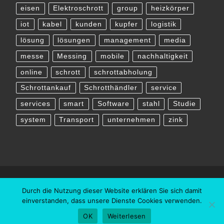
eisen
Elektroschrott
group
heizkörper
iot
kabel
kunden
kupfer
logistik
lösung
lösungen
management
media
messe
Messing
mobile
nachhaltigkeit
online
schrott
schrottabholung
Schrottankauf
Schrotthändler
service
services
smart
Software
stahl
Studie
system
Transport
unternehmen
zink
Durch die Nutzung dieser Website erklären Sie sich damit
einverstanden, dass unsere Dienste Cookies verwenden.
OK
Weiterlesen