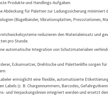
chste Produkte und Handlings-Aufgaben.
e Abdeckung für Paletten zur Ladungssicherung minimiert 
logien (Bügelbänder, Vibrationsplatten, Pressstationen, Ma
retchwickelsysteme reduzieren den Materialeinsatz und gewä
tten pro Stunde.
Eine automatische Integration von Schutzmaterialien verhi
rderer, Eckumsetzer, Drehtische und Palettenlifte sorgen f
ern.
Labeler ermöglicht eine flexible, automatisierte Etikettieru
blen Labels (z. B. Chargennummern, Barcodes, Gefahrgutkenn
s- und Verpackungslinien integriert werden und ersetzt den 