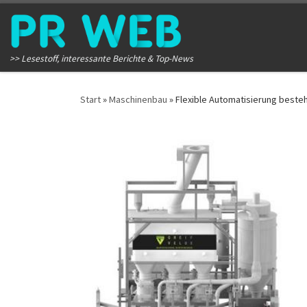
Zum Inhalt springen
>> Lesestoff, interessante Berichte & Top-News
Start
»
Maschinenbau
»
Flexible Automatisierung besteh