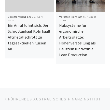
Veröffentlicht am
30. April
Veröffentlicht am
6. August
2021
2026
Ein Anruf lohnt sich: Der
Hubsysteme für
Schrottankauf Köln kauft
ergonomische
Altmetallschrott zu
Arbeitsplätze:
tagesaktuellen Kursen
Höhenverstellung als
an
Baustein für flexible
Lean Production
Beitragsnavigation
Vorheriger Beitrag
FÜHRENDES AUSTRALISCHES FINANZINSTITUT ENTSCHEIDET SICH FÜR COMPLIANCE RECORDING LÖSUNG VON ASC