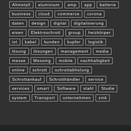
Altmetall
aluminium
amp
app
batterie
business
cloud
commerce
corona
daten
design
digital
digitalisierung
eisen
Elektroschrott
group
heizkörper
iot
kabel
kunden
kupfer
logistik
lösung
lösungen
management
media
messe
Messing
mobile
nachhaltigkeit
online
schrott
schrottabholung
Schrottankauf
Schrotthändler
service
services
smart
Software
stahl
Studie
system
Transport
unternehmen
zink