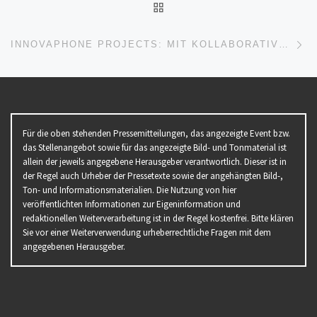
ZURÜCK ZUR BEITRAGSL
Nä
INNOVAPHONE PROJECTS: MIT KOLLABORATIVEM PROJEKTMANAGEMENT ZU MEHR PRODUKTIVITÄT
Für die oben stehenden Pressemitteilungen, das angezeigte Event bzw.
das Stellenangebot sowie für das angezeigte Bild- und Tonmaterial ist
allein der jeweils angegebene Herausgeber verantwortlich. Dieser ist in
der Regel auch Urheber der Pressetexte sowie der angehängten Bild-,
Ton- und Informationsmaterialien. Die Nutzung von hier
veröffentlichten Informationen zur Eigeninformation und
redaktionellen Weiterverarbeitung ist in der Regel kostenfrei. Bitte klären
Sie vor einer Weiterverwendung urheberrechtliche Fragen mit dem
angegebenen Herausgeber.