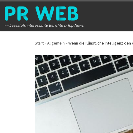
Zum Inhalt springen
>> Lesestoff, interessante Berichte & Top-News
Start
»
Allgemein
»
Wenn die Künstliche Intelligenz den