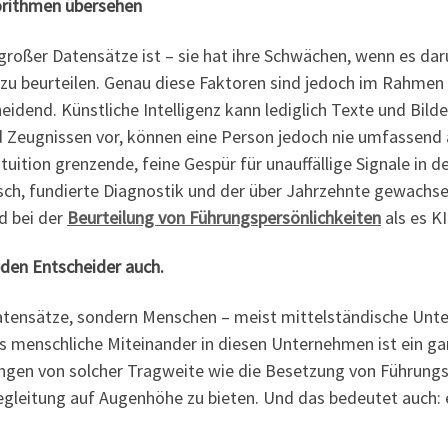
gorithmen übersehen
 großer Datensätze ist – sie hat ihre Schwächen, wenn es da
u beurteilen. Genau diese Faktoren sind jedoch im Rahmen 
dend. Künstliche Intelligenz kann lediglich Texte und Bilde
d Zeugnissen vor, können eine Person jedoch nie umfassend a
tuition grenzende, feine Gespür für unauffällige Signale in 
sch, fundierte Diagnostik und der über Jahrzehnte gewachs
d bei der
Beurteilung von Führungspersönlichkeiten
als es KI
eden Entscheider auch.
atensätze, sondern Menschen – meist mittelständische Unt
menschliche Miteinander in diesen Unternehmen ist ein ganz
ungen von solcher Tragweite wie die Besetzung von Führungs
Begleitung auf Augenhöhe zu bieten. Und das bedeutet auch: