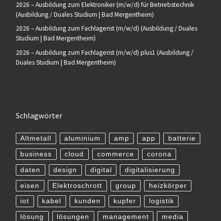
2026 – Ausbildung zum Elektroniker (m/w/d) für Betriebstechnik
(Ausbildung / Duales Studium | Bad Mergentheim)
2026 – Ausbildung zum Fachlagerist (m/w/d) (Ausbildung / Duales
Studium | Bad Mergentheim)
2026 – Ausbildung zum Fachlagerist (m/w/d) plus1 (Ausbildung /
Duales Studium | Bad Mergentheim)
Schlagwörter
Altmetall
aluminium
amp
app
batterie
business
cloud
commerce
corona
daten
design
digital
digitalisierung
eisen
Elektroschrott
group
heizkörper
iot
kabel
kunden
kupfer
logistik
lösung
lösungen
management
media