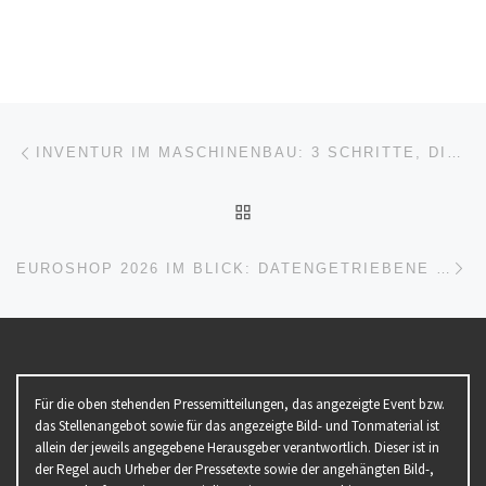
Beitragsnavigation
Vorheriger Beitrag
INVENTUR IM MASCHINENBAU: 3 SCHRITTE, DIE WIRKLICH ZEIT SPAREN
ZURÜCK ZUR BEITRAGSL
Nä
EUROSHOP 2026 IM BLICK: DATENGETRIEBENE FILIALSTEUERUNG IN DER PRAXIS
Für die oben stehenden Pressemitteilungen, das angezeigte Event bzw.
das Stellenangebot sowie für das angezeigte Bild- und Tonmaterial ist
allein der jeweils angegebene Herausgeber verantwortlich. Dieser ist in
der Regel auch Urheber der Pressetexte sowie der angehängten Bild-,