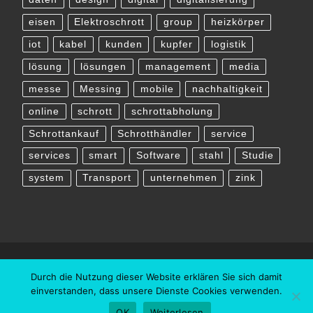
eisen
Elektroschrott
group
heizkörper
iot
kabel
kunden
kupfer
logistik
lösung
lösungen
management
media
messe
Messing
mobile
nachhaltigkeit
online
schrott
schrottabholung
Schrottankauf
Schrotthändler
service
services
smart
Software
stahl
Studie
system
Transport
unternehmen
zink
Durch die Nutzung dieser Website erklären Sie sich damit
einverstanden, dass unsere Dienste Cookies verwenden.
OK
Weiterlesen