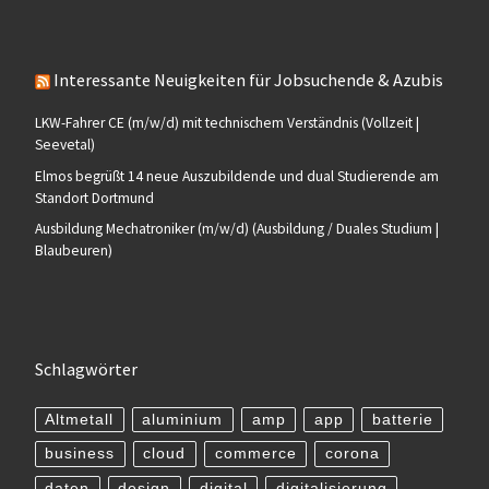
Interessante Neuigkeiten für Jobsuchende & Azubis
LKW-Fahrer CE (m/w/d) mit technischem Verständnis (Vollzeit |
Seevetal)
Elmos begrüßt 14 neue Auszubildende und dual Studierende am
Standort Dortmund
Ausbildung Mechatroniker (m/w/d) (Ausbildung / Duales Studium |
Blaubeuren)
Schlagwörter
Altmetall
aluminium
amp
app
batterie
business
cloud
commerce
corona
daten
design
digital
digitalisierung