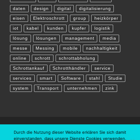
daten
design
digital
digitalisierung
eisen
Elektroschrott
group
heizkörper
iot
kabel
kunden
kupfer
logistik
lösung
lösungen
management
media
messe
Messing
mobile
nachhaltigkeit
online
schrott
schrottabholung
Schrottankauf
Schrotthändler
service
services
smart
Software
stahl
Studie
system
Transport
unternehmen
zink
Durch die Nutzung dieser Website erklären Sie sich damit
einverstanden, dass unsere Dienste Cookies verwenden.