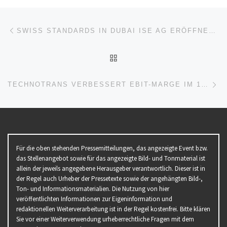
Beitragsnavigation
Vorheriger Beitrag
SWISS STANDARDS IN DUBAI ISE AG ERÖFFNET NEUES LAGER IN DER DUBAI AIRPORT FREEZONE
ZURÜCK ZUR BEITRAGSL
Nä
TECHNOTRANS VERBESSERT EBIT-MARGE IM 1. QUARTAL 2026 TROTZ ANSPRUCHSVOLLEM MARKTUMFELD UND BESTÄTIGT PROGNOSE
Für die oben stehenden Pressemitteilungen, das angezeigte Event bzw.
das Stellenangebot sowie für das angezeigte Bild- und Tonmaterial ist
allein der jeweils angegebene Herausgeber verantwortlich. Dieser ist in
der Regel auch Urheber der Pressetexte sowie der angehängten Bild-,
Ton- und Informationsmaterialien. Die Nutzung von hier
veröffentlichten Informationen zur Eigeninformation und
redaktionellen Weiterverarbeitung ist in der Regel kostenfrei. Bitte klären
Sie vor einer Weiterverwendung urheberrechtliche Fragen mit dem