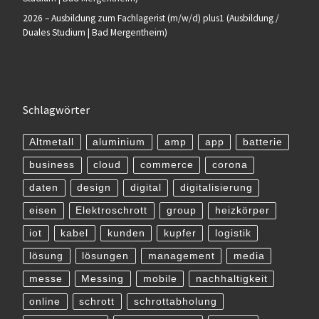
2026 – Ausbildung zum Fachlagerist (m/w/d) plus1 (Ausbildung /
Duales Studium | Bad Mergentheim)
Schlagwörter
Altmetall
aluminium
amp
app
batterie
business
cloud
commerce
corona
daten
design
digital
digitalisierung
eisen
Elektroschrott
group
heizkörper
iot
kabel
kunden
kupfer
logistik
lösung
lösungen
management
media
messe
Messing
mobile
nachhaltigkeit
online
schrott
schrottabholung