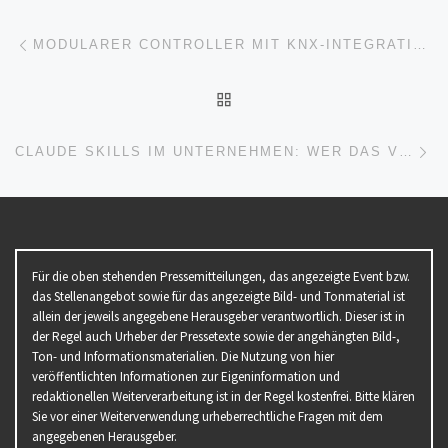
Beitragsnavigation
Vorheriger Beitrag
MODULARER CONTROLLER MIT KNX-INTEGRATION
ZURÜCK ZUR BEITRAGSL
Nä
CLAUDE SKILLS IM UNTERNEHMEN: WER DAS VOLLE POTENZIAL WILL, MUSS DIE INSELLÖSUNG HINTER SICH LASSEN
Für die oben stehenden Pressemitteilungen, das angezeigte Event bzw.
das Stellenangebot sowie für das angezeigte Bild- und Tonmaterial ist
allein der jeweils angegebene Herausgeber verantwortlich. Dieser ist in
der Regel auch Urheber der Pressetexte sowie der angehängten Bild-,
Ton- und Informationsmaterialien. Die Nutzung von hier
veröffentlichten Informationen zur Eigeninformation und
redaktionellen Weiterverarbeitung ist in der Regel kostenfrei. Bitte klären
Sie vor einer Weiterverwendung urheberrechtliche Fragen mit dem
angegebenen Herausgeber.