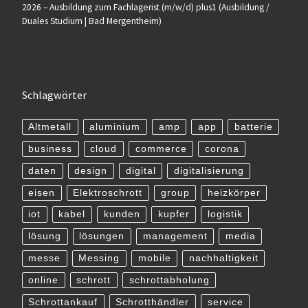
2026 – Ausbildung zum Fachlagerist (m/w/d) plus1 (Ausbildung /
Duales Studium | Bad Mergentheim)
Schlagwörter
Altmetall
aluminium
amp
app
batterie
business
cloud
commerce
corona
daten
design
digital
digitalisierung
eisen
Elektroschrott
group
heizkörper
iot
kabel
kunden
kupfer
logistik
lösung
lösungen
management
media
messe
Messing
mobile
nachhaltigkeit
online
schrott
schrottabholung
Schrottankauf
Schrotthändler
service