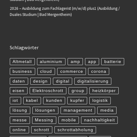
2026 – Ausbildung zum Fachlagerist (m/w/d) plus1 (Ausbildung /
Duales Studium | Bad Mergentheim)
Schlagwörter
Altmetall
aluminium
amp
app
batterie
business
cloud
commerce
corona
daten
design
digital
digitalisierung
eisen
Elektroschrott
group
heizkörper
iot
kabel
kunden
kupfer
logistik
lösung
lösungen
management
media
messe
Messing
mobile
nachhaltigkeit
online
schrott
schrottabholung