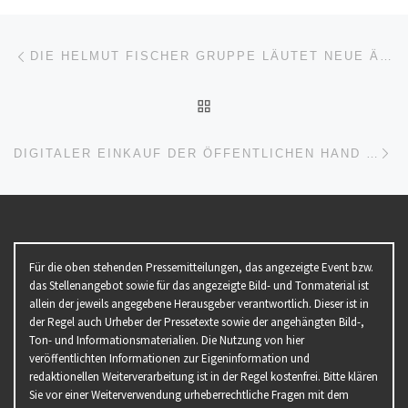
Beitragsnavigation
Vorheriger Beitrag
DIE HELMUT FISCHER GRUPPE LÄUTET NEUE ÄRA MIT NÄCHSTER XRF-GERÄTEGENERATION UND KI-GESTÜTZTER SOFTWARE EIN
ZURÜCK ZUR BEITRAGSL
Nä
DIGITALER EINKAUF DER ÖFFENTLICHEN HAND – EINFACH MACHEN!
Für die oben stehenden Pressemitteilungen, das angezeigte Event bzw.
das Stellenangebot sowie für das angezeigte Bild- und Tonmaterial ist
allein der jeweils angegebene Herausgeber verantwortlich. Dieser ist in
der Regel auch Urheber der Pressetexte sowie der angehängten Bild-,
Ton- und Informationsmaterialien. Die Nutzung von hier
veröffentlichten Informationen zur Eigeninformation und
redaktionellen Weiterverarbeitung ist in der Regel kostenfrei. Bitte klären
Sie vor einer Weiterverwendung urheberrechtliche Fragen mit dem