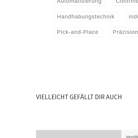
Automatisierung
Contrin
Handhabungstechnik
ind
Pick-and-Place
Präzisio
VIELLEICHT GEFÄLLT DIR AUCH
Veröff