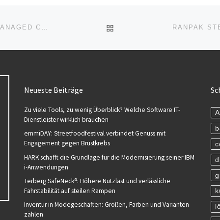
ZURÜCK ZUR BEITRAGSL
KELVION ZUM ZWEITEN MAL IN FOLGE ALS BEST MANAGED COMPANY AUSGEZEICHNET
Neueste Beiträge
Sc
Zu viele Tools, zu wenig Überblick? Welche Software IT-
A
Dienstleister wirklich brauchen
b
emmiDAY: Streetfoodfestival verbindet Genuss mit
Engagement gegen Brustkrebs
c
HARK schafft die Grundlage für die Modernisierung seiner IBM
d
i-Anwendungen
g
Terberg SafeNeck®: Höhere Nutzlast und verlässliche
Fahrstabilität auf steilen Rampen
k
Inventur in Modegeschäften: Größen, Farben und Varianten
l
zählen