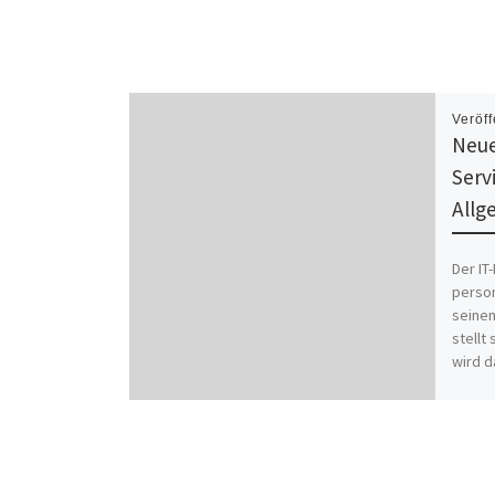
Veröff
Neue
Serv
Allg
Der IT
person
seine
stellt
wird d