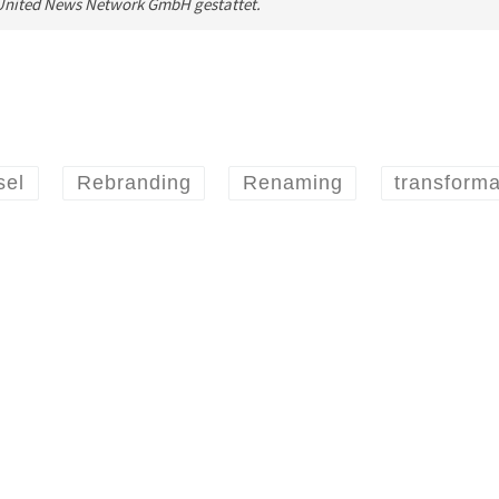
e United News Network GmbH gestattet.
sel
Rebranding
Renaming
transforma