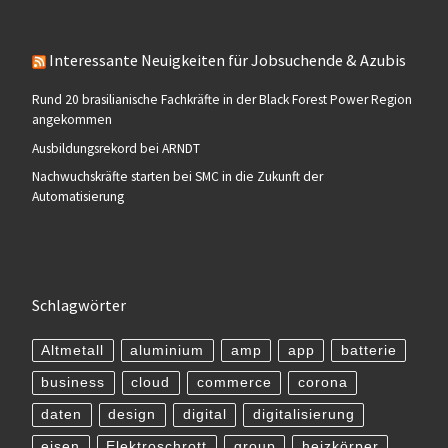
Interessante Neuigkeiten für Jobsuchende & Azubis
Rund 20 brasilianische Fachkräfte in der Black Forest Power Region
angekommen
Ausbildungsrekord bei ARNDT
Nachwuchskräfte starten bei SMC in die Zukunft der
Automatisierung
Schlagwörter
Altmetall
aluminium
amp
app
batterie
business
cloud
commerce
corona
daten
design
digital
digitalisierung
eisen
Elektroschrott
group
heizkörper