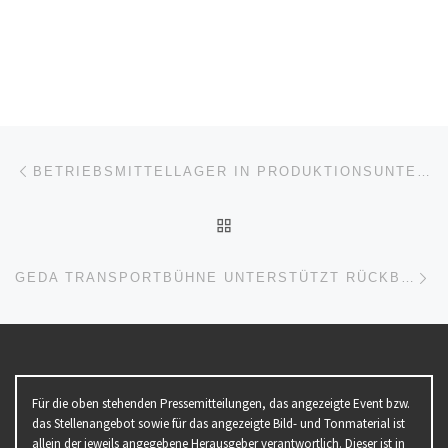
Beitragsnavigation
Vorheriger Beitrag
BETRIEBSMITTELLAGER IN PRODUKTIONSUNTERNEHMEN: DER UNTERSCHÄTZTE ERFOLGSFAKTOR
ZURÜCK ZUR BEITRAGSL
Nä
GEDA TRANSPORTBÜHNE UNTERSTÜTZT RÜCKBAUARBEITEN AN HISTORISCHEM SCHORNSTEIN IN LE HAVRE
Für die oben stehenden Pressemitteilungen, das angezeigte Event bzw.
das Stellenangebot sowie für das angezeigte Bild- und Tonmaterial ist
allein der jeweils angegebene Herausgeber verantwortlich. Dieser ist in