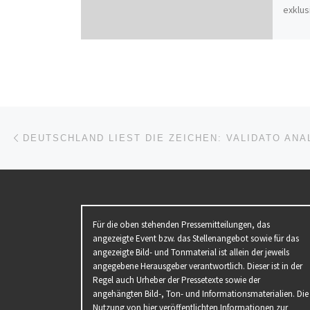
exklus
Beitragsnavigation
Vorheriger Beitrag
Für die oben stehenden Pressemitteilungen, das
angezeigte Event bzw. das Stellenangebot sowie für das
angezeigte Bild- und Tonmaterial ist allein der jeweils
angegebene Herausgeber verantwortlich. Dieser ist in der
Regel auch Urheber der Pressetexte sowie der
angehängten Bild-, Ton- und Informationsmaterialien. Die
Nutzung von hier veröffentlichten Informationen zur