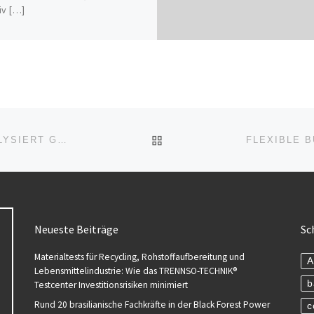
iv […]
ZURÜCK ZUR BEITRAGSL
DEUTSCHLAND LIEST DIE ZEICHEN: VALIDATO ANALYSIERT GLOBALE MEDIENBERICHTERSTATTUNG FÜR SICHERE PERSONAL- UND GESCHÄFTSPARTNERENTSCHEIDUNGEN
Neueste Beiträge
Sc
Materialtests für Recycling, Rohstoffaufbereitung und
A
Lebensmittelindustrie: Wie das TRENNSO-TECHNIK®
b
Testcenter Investitionsrisiken minimiert
Rund 20 brasilianische Fachkräfte in der Black Forest Power
c