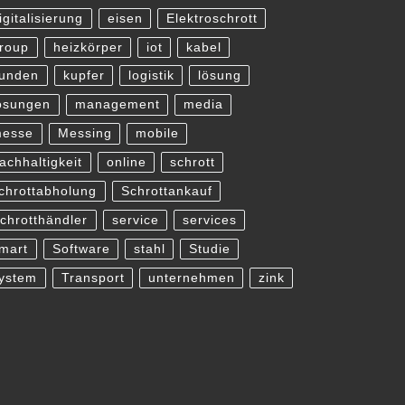
igitalisierung
eisen
Elektroschrott
roup
heizkörper
iot
kabel
unden
kupfer
logistik
lösung
ösungen
management
media
esse
Messing
mobile
achhaltigkeit
online
schrott
chrottabholung
Schrottankauf
chrotthändler
service
services
mart
Software
stahl
Studie
ystem
Transport
unternehmen
zink