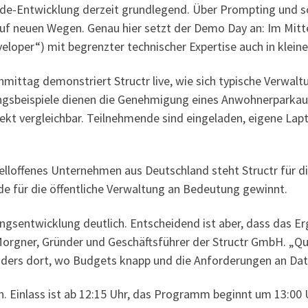
Code-Entwicklung derzeit grundlegend. Über Prompting und 
f neuen Wegen. Genau hier setzt der Demo Day an: Im Mittel
veloper“) mit begrenzter technischer Expertise auch in klei
hmittag demonstriert Structr live, wie sich typische Verw
gsbeispiele dienen die Genehmigung eines Anwohnerparkaus
ekt vergleichbar. Teilnehmende sind eingeladen, eigene Lap
quelloffenes Unternehmen aus Deutschland steht Structr für d
de für die öffentliche Verwaltung an Bedeutung gewinnt.
gsentwicklung deutlich. Entscheidend ist aber, dass das Erg
 Morgner, Gründer und Geschäftsführer der Structr GmbH. „Q
ders dort, wo Budgets knapp und die Anforderungen an Date
ten. Einlass ist ab 12:15 Uhr, das Programm beginnt um 13:00