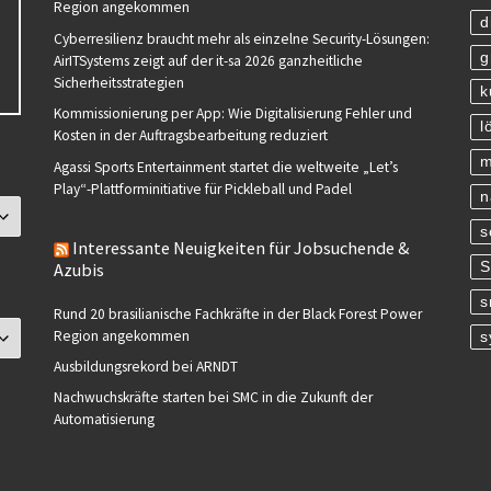
Region angekommen
d
Cyberresilienz braucht mehr als einzelne Security-Lösungen:
g
AirITSystems zeigt auf der it-sa 2026 ganzheitliche
Sicherheitsstrategien
k
Kommissionierung per App: Wie Digitalisierung Fehler und
l
Kosten in der Auftragsbearbeitung reduziert
m
Agassi Sports Entertainment startet die weltweite „Let’s
Play“-Plattforminitiative für Pickleball und Padel
n
s
Interessante Neuigkeiten für Jobsuchende &
S
Azubis
s
Rund 20 brasilianische Fachkräfte in der Black Forest Power
Region angekommen
s
Ausbildungsrekord bei ARNDT
Nachwuchskräfte starten bei SMC in die Zukunft der
Automatisierung