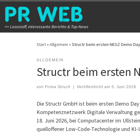
Zum Inhalt springen
>> Lesestoff, interessante Berichte & Top-News
Start
»
Allgemein
»
Structr beim ersten NEGZ Demo Da
ALLGEMEIN
Structr beim ersten
von
Firma Structr
|
Veröffentlicht am
5. Juni 2026
Die Structr GmbH ist beim ersten Demo Day
Kompetenznetzwerk Digitale Verwaltung gem
18. Juni 2026, bei Computacenter im Ullstei
quelloffener Low-Code-Technologie und KI-U