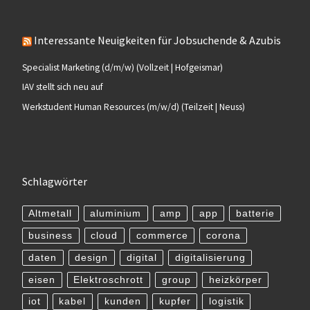
Interessante Neuigkeiten für Jobsuchende & Azubis
Specialist Marketing (d/m/w) (Vollzeit | Hofgeismar)
IAV stellt sich neu auf
Werkstudent Human Resources (m/w/d) (Teilzeit | Neuss)
Schlagwörter
Altmetall
aluminium
amp
app
batterie
business
cloud
commerce
corona
daten
design
digital
digitalisierung
eisen
Elektroschrott
group
heizkörper
iot
kabel
kunden
kupfer
logistik