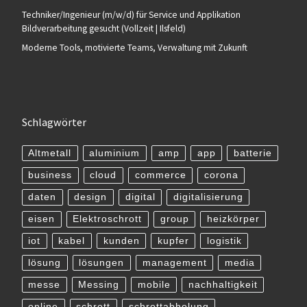
Techniker/Ingenieur (m/w/d) für Service und Applikation
Bildverarbeitung gesucht (Vollzeit | Ilsfeld)
Moderne Tools, motivierte Teams, Verwaltung mit Zukunft
Schlagwörter
Altmetall
aluminium
amp
app
batterie
business
cloud
commerce
corona
daten
design
digital
digitalisierung
eisen
Elektroschrott
group
heizkörper
iot
kabel
kunden
kupfer
logistik
lösung
lösungen
management
media
messe
Messing
mobile
nachhaltigkeit
online
schrott
schrottabholung