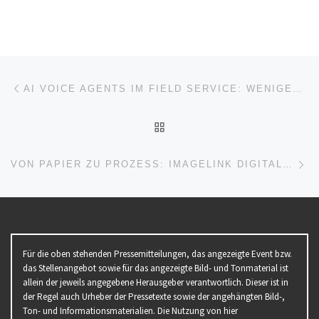
Beitragsnavigation
Vorheriger Beitrag
AI VOICE AGENTS IM FIELD SERVICE: WENIGER WARTESCHLEIFE. MEHR SERVICE.
ZURÜCK ZUR BEITRAGSL
Nä
VON PAPIER ZU PROZESS: IMAGELINK DIGITALISIERT DIE ABRECHNUNG
Für die oben stehenden Pressemitteilungen, das angezeigte Event bzw.
das Stellenangebot sowie für das angezeigte Bild- und Tonmaterial ist
allein der jeweils angegebene Herausgeber verantwortlich. Dieser ist in
der Regel auch Urheber der Pressetexte sowie der angehängten Bild-,
Ton- und Informationsmaterialien. Die Nutzung von hier