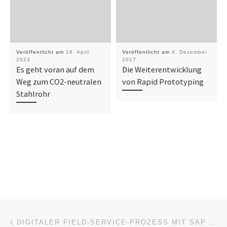
Veröffentlicht am
18. April
Veröffentlicht am
4. Dezember
2023
2017
Es geht voran auf dem
Die Weiterentwicklung
Weg zum CO2-neutralen
von Rapid Prototyping
Stahlrohr
Beitragsnavigation
Vorheriger Beitrag
DIGITALER FIELD-SERVICE-PROZESS MIT SAP FSM