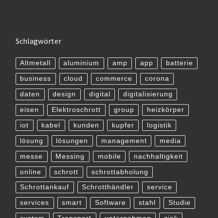
Schlagwörter
Altmetall
aluminium
amp
app
batterie
business
cloud
commerce
corona
daten
design
digital
digitalisierung
eisen
Elektroschrott
group
heizkörper
iot
kabel
kunden
kupfer
logistik
lösung
lösungen
management
media
messe
Messing
mobile
nachhaltigkeit
online
schrott
schrottabholung
Schrottankauf
Schrotthändler
service
services
smart
Software
stahl
Studie