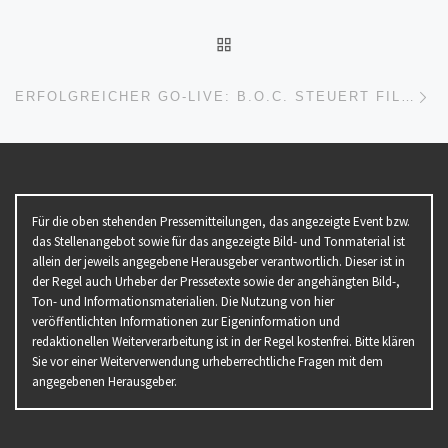
ZURÜCK ZUR BEITRAGSL
Nä
ERFOLGREICHER GO-LIVE: B.O.C. STEUERT FILIAL- UND ONLINEGESCHÄFT MIT ERP-SYSTEM DIVA VON MAC IT-SOLUTIONS
Für die oben stehenden Pressemitteilungen, das angezeigte Event bzw.
das Stellenangebot sowie für das angezeigte Bild- und Tonmaterial ist
allein der jeweils angegebene Herausgeber verantwortlich. Dieser ist in
der Regel auch Urheber der Pressetexte sowie der angehängten Bild-,
Ton- und Informationsmaterialien. Die Nutzung von hier
veröffentlichten Informationen zur Eigeninformation und
redaktionellen Weiterverarbeitung ist in der Regel kostenfrei. Bitte klären
Sie vor einer Weiterverwendung urheberrechtliche Fragen mit dem
angegebenen Herausgeber.